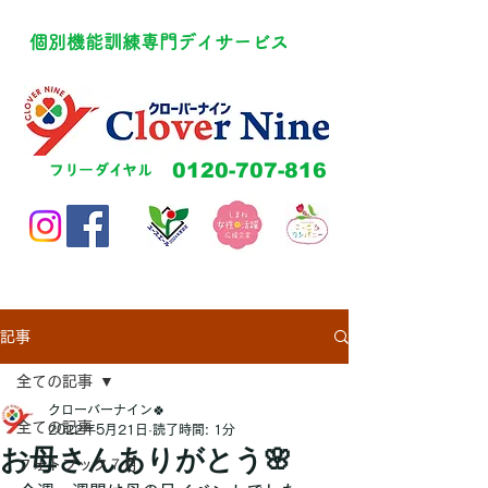
​個別機能訓練専門デイサービス
​0120-707-816
​フリーダイヤル
記事
全ての記事
クローバーナイン🍀
全ての記事
2022年5月21日
読了時間: 1分
お母さんありがとう🌸
フォトブック７月