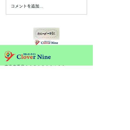
令和7年7月フォトブック
令和7年6月フォ
コメントを追加…
​事業者番号３２７０５００４６９
サイトメニュー
・ホーム画面
​・施設概要
・個別機能訓練
・一日の予定
・利用料金
・お問い合わせ