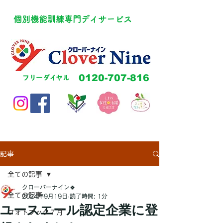
​個別機能訓練専門デイサービス
​0120-707-816
​フリーダイヤル
記事
全ての記事
クローバーナイン🍀
全ての記事
2024年9月19日
読了時間: 1分
ユースエール認定企業に登
フォトブック７月