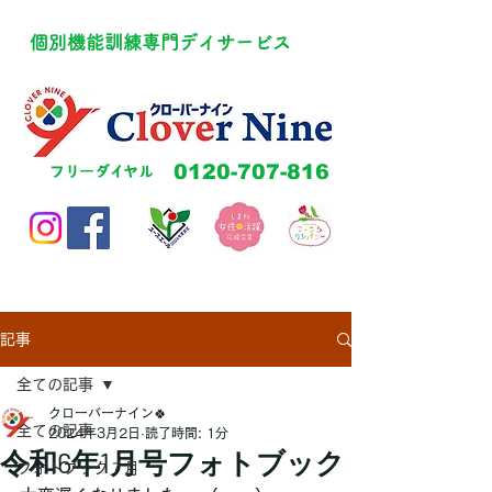
​個別機能訓練専門デイサービス
​0120-707-816
​フリーダイヤル
記事
全ての記事
クローバーナイン🍀
全ての記事
2024年3月2日
読了時間: 1分
令和6年1月号フォトブック
フォトブック７月