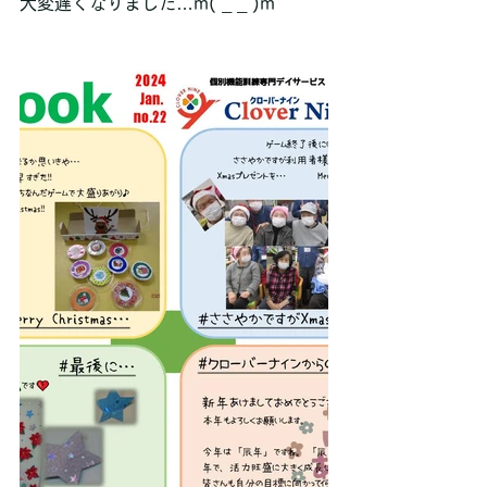
大変遅くなりました…m( _ _ )m