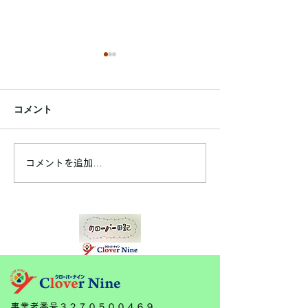
コメント
令和7年7月フォトブック
令和7年6月フォ
コメントを追加…
​事業者番号３２７０５００４６９