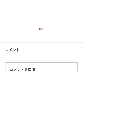
コメント
令和7年7月フォトブック
令和7年6月フォ
コメントを追加…