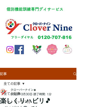
​個別機能訓練専門デイサービス
​0120-707-816
​フリーダイヤル
記事
全ての記事
クローバーナイン🍀
全ての記事
2022年3月30日
読了時間: 1分
楽しくリハビリ🎵
フォトブック７月