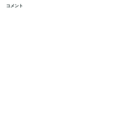
コメント
令和7年7月フォトブック
令和7年6月フォ
コメントを追加…
​事業者番号３２７０５００４６９
サイトメニュー
・ホーム画面
​・施設概要
・個別機能訓練
・一日の予定