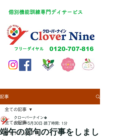
​個別機能訓練専門デイサービス
​0120-707-816
​フリーダイヤル
記事
全ての記事
クローバーナイン🍀
全ての記事
2023年5月30日
読了時間: 1分
端午の節句の行事をしまし
フォトブック７月