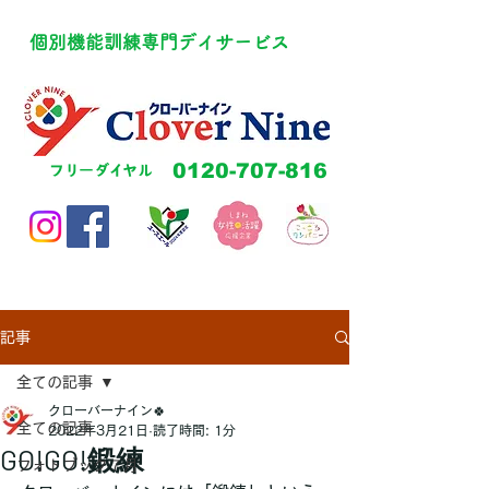
​個別機能訓練専門デイサービス
​0120-707-816
​フリーダイヤル
記事
全ての記事
クローバーナイン🍀
全ての記事
2022年3月21日
読了時間: 1分
GO!GO!鍛練
フォトブック７月